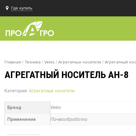
Где купить
Главная
/
Техника
/
Veles
/
Агрегатные носители
/ Агрегатный но
АГРЕГАТНЫЙ НОСИТЕЛЬ АН-8
Категория:
Агрегатные носители
Бренд
Veles
Применение
Почвообработка